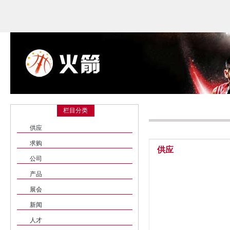
栏目分类
供应
求购
供应
公司
产品
展会
新闻
人才