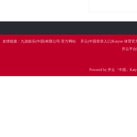
友情链接：
九游娱乐(中国)有限公司-官方网站
开云(中国登录入口)Kaiyun·体育
开云平台
Powered by
开云「中国」Kai