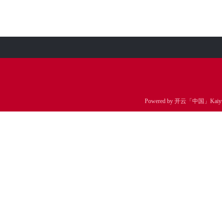
Powered by
开云「中国」Kai