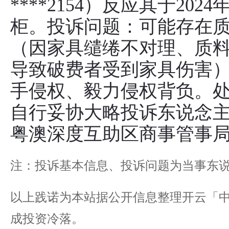
****2154）反应其于20
柜。投诉问题：可能存在质
（因家具缱绻不对理、质
导致破费者受到家具伤害
手侵权、毅力侵权背负。处置
自行妥协大略投诉东说念
粤澳深度互助区商事管事
注：投诉基本信息、投诉问题为当事东说念
以上践诺为本站据公开信息整理开云「中国
成投资冷落。